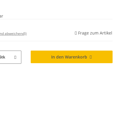
ar
Frage zum Artikel
and abweichend))
In den Warenkorb
Stk