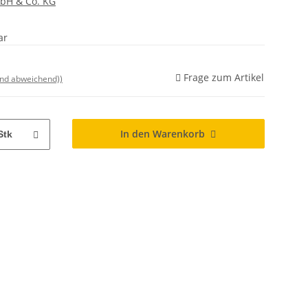
mbH & Co. KG
ar
Frage zum Artikel
and abweichend))
In den Warenkorb
Stk